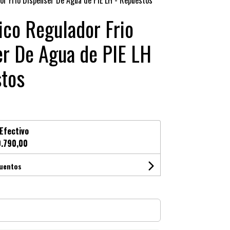
r Frio Dispenser De Agua de PIE LH - Repuestos
co Regulador Frio
r De Agua de PIE LH
stos
Efectivo
.790,00
cuentos