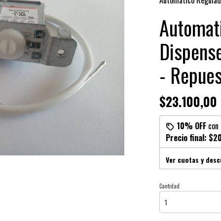
Automatico Regulado
Automati
Dispense
- Repue
$23.100,00
10% OFF
con
Precio final:
$20
Ver cuotas y des
Cantidad