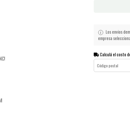
Los envios demo
empresa seleccionad
Calculá el costo d
NC!
CM