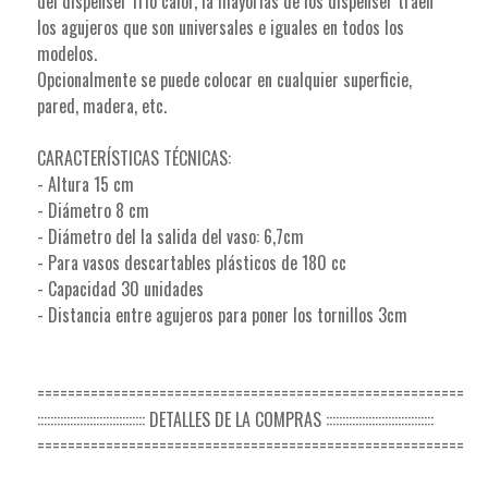
del dispenser frio calor, la mayorias de los dispenser traen
los agujeros que son universales e iguales en todos los
modelos.
Opcionalmente se puede colocar en cualquier superficie,
pared, madera, etc.
CARACTERÍSTICAS TÉCNICAS:
- Altura 15 cm
- Diámetro 8 cm
- Diámetro del la salida del vaso: 6,7cm
- Para vasos descartables plásticos de 180 cc
- Capacidad 30 unidades
- Distancia entre agujeros para poner los tornillos 3cm
========================================================
::::::::::::::::::::::::::::::::: DETALLES DE LA COMPRAS :::::::::::::::::::::::::::::::::
========================================================