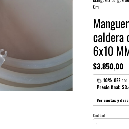
Manguera purgue de
Cm
Manguer
caldera 
6x10 M
$3.850,00
10% OFF
con
Precio final:
$3.
Ver cuotas y des
Cantidad