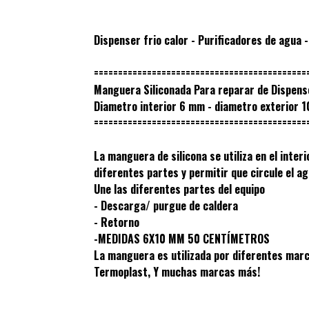
Dispenser frio calor - Purificadores de agua 
============================================
Manguera Siliconada Para reparar de Dispense
Diametro interior 6 mm - diametro exterior 
============================================
La manguera de silicona se utiliza en el interi
diferentes partes y permitir que circule el ag
Une las diferentes partes del equipo
- Descarga/ purgue de caldera
- Retorno
-MEDIDAS 6X10 MM 50 CENTÍMETROS
La manguera es utilizada por diferentes marca
Termoplast, Y muchas marcas más!