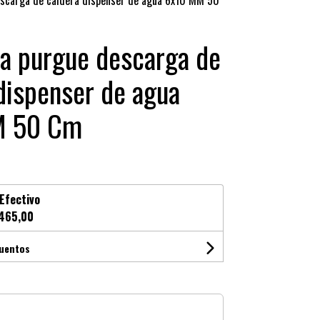
scarga de caldera dispenser de agua 6x10 MM 50
a purgue descarga de
dispenser de agua
M 50 Cm
Efectivo
465,00
cuentos