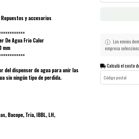
- Repuestos y accesorios
============
r De Agua Frio Calor
Los envios demo
10 mm
empresa seleccionad
============
Calculá el costo d
or del dispenser de agua para unir las
ua sin ningún tipo de perdida.
s, Bacope, Tria, IBBL, LH,