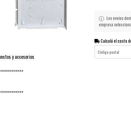
Los envios demo
empresa seleccionad
Calculá el costo d
uestos y accesorios
============
============