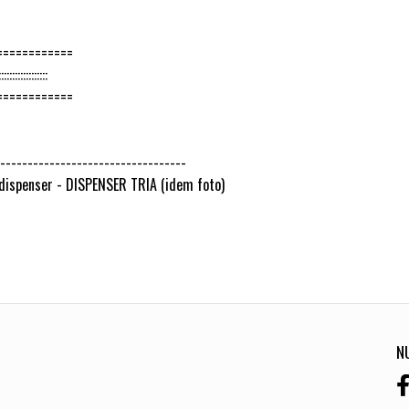
============
:::::::::::::
============
---------------------------------
 dispenser - DISPENSER TRIA (idem foto)
N