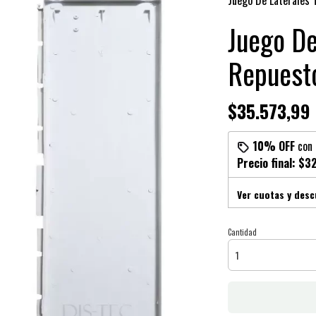
Juego De Laterales 
Juego De
Repuesto
$35.573,99
10% OFF
con
Precio final:
$32
Ver cuotas y des
Cantidad