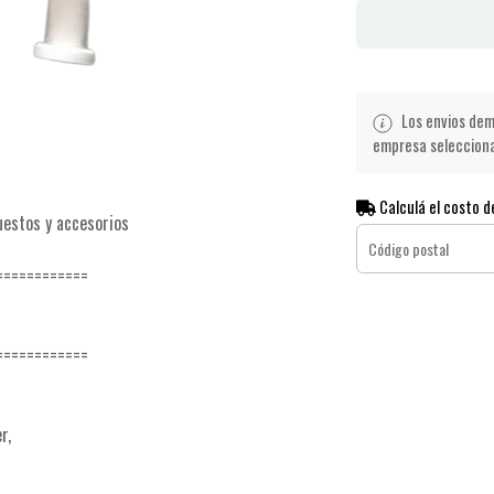
Los envios demo
empresa seleccionad
Calculá el costo d
uestos y accesorios
============
============
r,