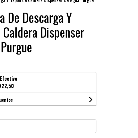
ga Y Tapón de Caldera Dispenser De Agua Purgue
a De Descarga Y
 Caldera Dispenser
 Purgue
Efectivo
722,50
cuentos