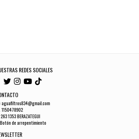
UESTRAS REDES SOCIALES
ONTACTO
aguafiltros834@gmail.com
1150478902
263 1353 BERAZATEGUI
Botón de arrepentimiento
EWSLETTER