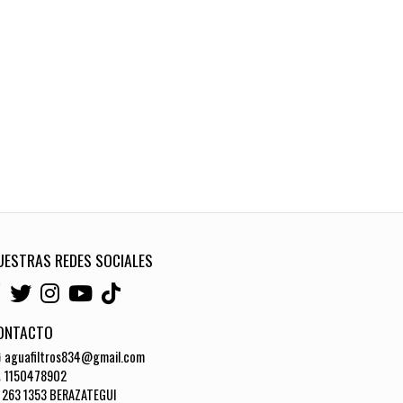
UESTRAS REDES SOCIALES
ONTACTO
aguafiltros834@gmail.com
1150478902
263 1353 BERAZATEGUI