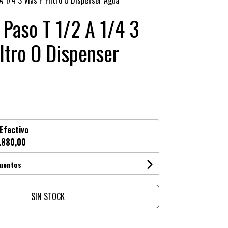
A 1/4 3 Vías P Filtro O Dispenser Agua
 Paso T 1/2 A 1/4 3
iltro O Dispenser
Efectivo
.880,00
cuentos
SIN STOCK