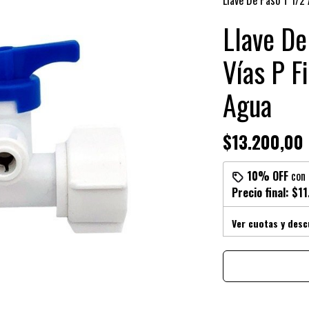
Llave De Paso T 1/2 
Llave De
Vías P F
Agua
$13.200,00
10% OFF
con
Precio final:
$11
Ver cuotas y des