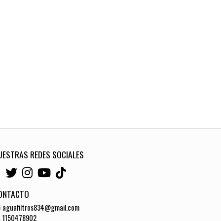
UESTRAS REDES SOCIALES
ONTACTO
aguafiltros834@gmail.com
1150478902