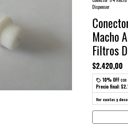
Conector 1/4 Recto
Dispenser
Conecto
Macho A
Filtros 
$2.420,00
10% OFF
con
Precio final:
$2.
Ver cuotas y des