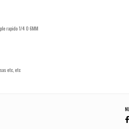
ople rapido 1/4 O 6MM
sas etc, etc
N