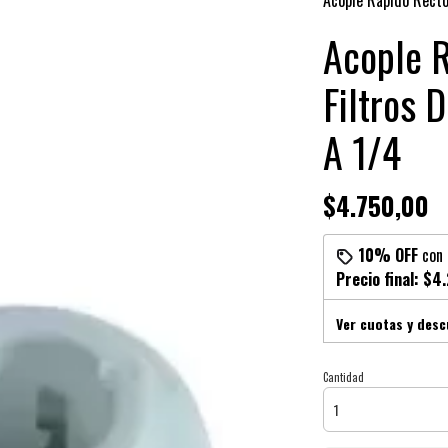
Acople Rapido Recto
Acople R
Filtros 
A 1/4
$4.750,00
10% OFF
con
Precio final:
$4.
Ver cuotas y des
Cantidad